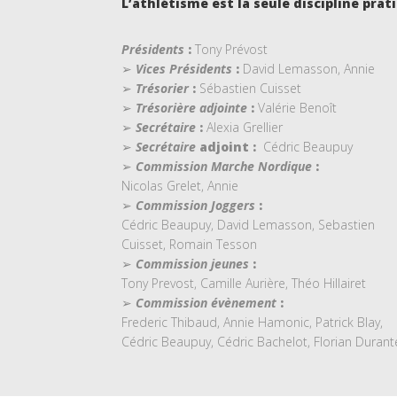
L’athlétisme est la seule discipline prat
Présidents
:
Tony Prévost
➢
Vices Présidents
:
David Lemasson, Annie
➢
Trésorier
:
Sébastien Cuisset
➢
Trésorière adjointe
:
Valérie Benoît
➢
Secrétaire
:
Alexia Grellier
➢
Secrétaire
adjoint :
Cédric Beaupuy
➢
Commission Marche Nordique
:
Nicolas Grelet, Annie
➢
Commission Joggers
:
Cédric Beaupuy, David Lemasson, Sebastien
Cuisset, Romain Tesson
➢
Commission jeunes
:
Tony Prevost, Camille Aurière, Théo Hillairet
➢
Commission évènement
:
Frederic Thibaud, Annie Hamonic, Patrick Blay,
Cédric Beaupuy, Cédric Bachelot, Florian Duran