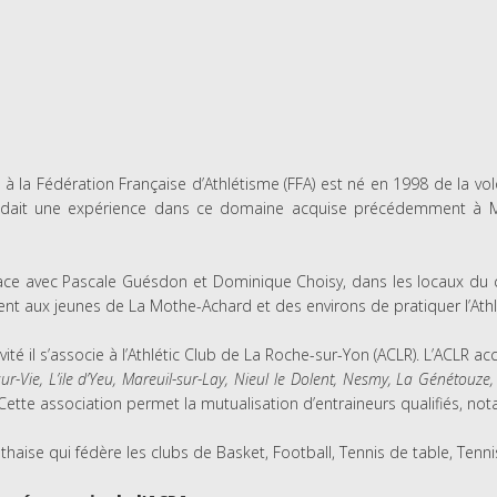
ié à la Fédération Française d’Athlétisme (FFA) est né en 1998 de la vo
ssédait une expérience dans ce domaine acquise précédemment à Mo
ace avec Pascale Guésdon et Dominique Choisy, dans les locaux du c
nt aux jeunes de La Mothe-Achard et des environs de pratiquer l’Ath
ité il s’associe à l’Athlétic Club de La Roche-sur-Yon (ACLR). L’ACLR acc
sur-Vie, L’ile d’Yeu, Mareuil-sur-Lay, Nieul le Dolent, Nesmy, La Génétou
Cette association permet la mutualisation d’entraineurs qualifiés, no
thaise qui fédère les clubs de Basket, Football, Tennis de table, Tenni