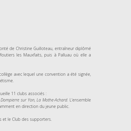
lonté de Christine Guilloteau, entraîneur diplômé
utiers les Mauxfaits, puis à Palluau où elle a
ollège avec lequel une convention a été signée,
létisme.
ueille 11 clubs associés :
ze, Dompierre sur Yon, La Mothe-Achard.
L’ensemble
tamment en direction du jeune public.
s et le Club des supporters.